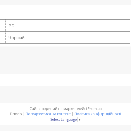
PD
Чорний
Сайт створений на маркетплейсі
Prom.ua
Drmob |
Поскаржитися на контент
|
Політика конфіденційності
Select Language
▼