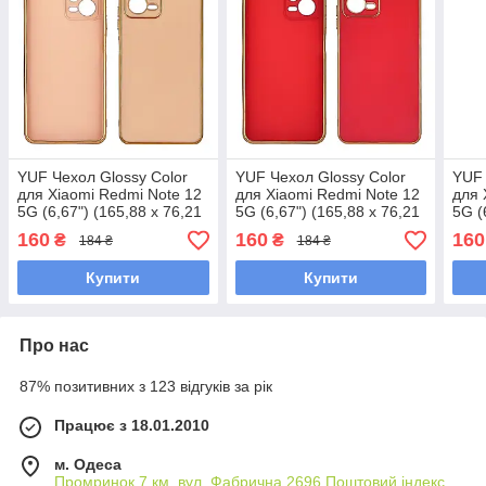
YUF Чехол Glossy Color
YUF Чехол Glossy Color
YUF 
для Xiaomi Redmi Note 12
для Xiaomi Redmi Note 12
для 
5G (6,67") (165,88 x 76,21
5G (6,67") (165,88 x 76,21
5G (
x 7,98 мм) цвет 2 розовый
x 7,98 мм) цвет 3
x 7,
160
160
160
₴
₴
184 ₴
184 ₴
коралловый
Купити
Купити
Про нас
87% позитивних з 123 відгуків за рік
Працює з 18.01.2010
м. Одеса
Промринок 7 км, вул. Фабрична 2696 Поштовий індекс