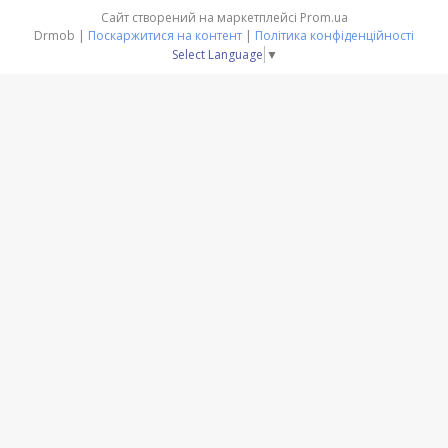
Сайт створений на маркетплейсі
Prom.ua
Drmob |
Поскаржитися на контент
|
Політика конфіденційності
Select Language
▼