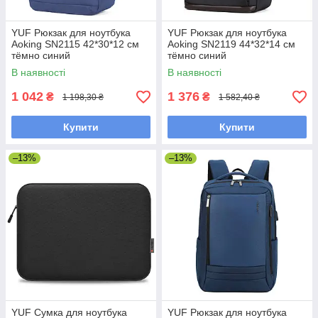
YUF Рюкзак для ноутбука
YUF Рюкзак для ноутбука
Aoking SN2115 42*30*12 см
Aoking SN2119 44*32*14 см
тёмно синий
тёмно синий
В наявності
В наявності
1 042
1 376
₴
₴
1 198,30 ₴
1 582,40 ₴
Купити
Купити
–13%
–13%
YUF Сумка для ноутбука
YUF Рюкзак для ноутбука