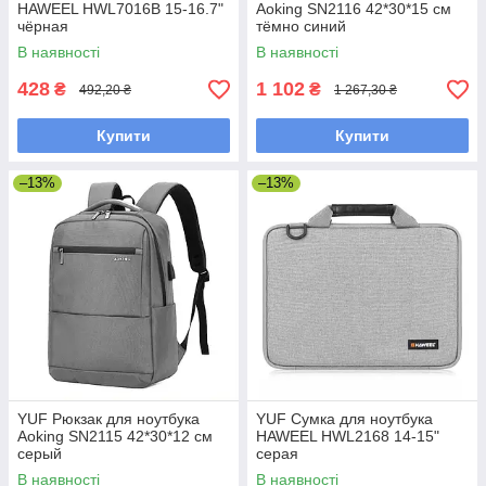
HAWEEL HWL7016B 15-16.7"
Aoking SN2116 42*30*15 см
чёрная
тёмно синий
В наявності
В наявності
428
1 102
₴
₴
492,20 ₴
1 267,30 ₴
Купити
Купити
–13%
–13%
YUF Рюкзак для ноутбука
YUF Сумка для ноутбука
Aoking SN2115 42*30*12 см
HAWEEL HWL2168 14-15"
серый
серая
В наявності
В наявності