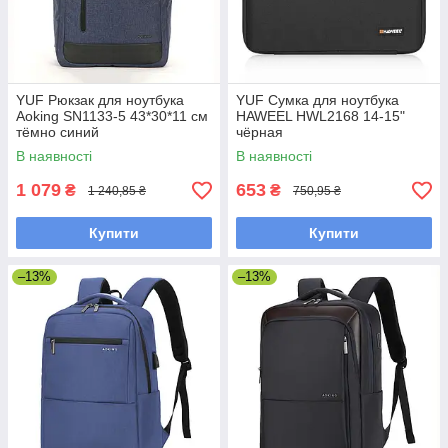
YUF Рюкзак для ноутбука
YUF Сумка для ноутбука
Aoking SN1133-5 43*30*11 см
HAWEEL HWL2168 14-15"
тёмно синий
чёрная
В наявності
В наявності
1 079
653
₴
₴
1 240,85 ₴
750,95 ₴
Купити
Купити
–13%
–13%