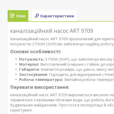
Опис
Характеристики
каналізаційний насос ART 9709
Каналізаційний насос ART 9709 призначений для ефективн
потужністю 3750W (5HP) він забезпечує надійну роботу 
Основні особливості:
Потужність:
3750W (5HP), що забезпечує високу 
Матеріал:
Виготовлений із міцних і стійких до короз
Габарити:
Компактні розміри, що дають змогу лег
Застосування:
Підходить для відкачування стічни
Робоча температура:
Звичайна робоча температу
Переваги використання:
каналізаційний насос ART 9709 вирізняється високою на
справлятися з великими обсягами води, що робить його
будівельних майданчиків. Простота в експлуатації й обс
користувачі.