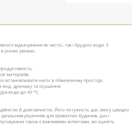
ого відкачування як чистої, так і брудної води. З
в різних умовах.
продуктивність.
ії матеріалів.
ко встановлювати насос в обмеженому просторі.
х вод, дренажу та осушення.
ра води до 40 °C.
дійністю й довговічністю. Його потужність дає змогу швидко
 ідеальним рішенням для приватних будинків, дач і
луговуванні також є важливими аспектами, які оцінять