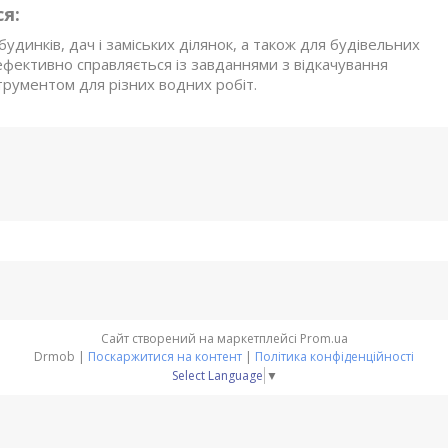
я:
удинків, дач і заміських ділянок, а також для будівельних
 ефективно справляється із завданнями з відкачування
трументом для різних водних робіт.
Сайт створений на маркетплейсі
Prom.ua
Drmob |
Поскаржитися на контент
|
Політика конфіденційності
Select Language
▼