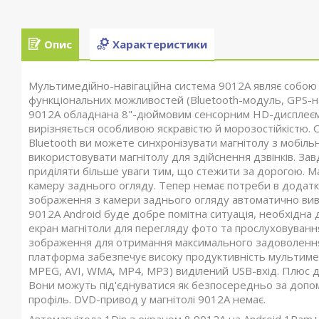
Опис
Характеристики
Мультимедійно-навігаційна система 9012A являє собою 
функціональних можливостей (Bluetooth-модуль, GPS-на
9012A обладнана 8"-дюймовим сенсорним HD-дисплеєм 
вирізняється особливою яскравістю й морозостійкістю. 
Bluetooth ви можете синхронізувати магнітолу з мобіл
використовувати магнітолу для здійснення дзвінків. Зав
приділяти більше уваги тим, що стежити за дорогою. Ма
камеру заднього огляду. Тепер немає потреби в додатк
зображення з камери заднього огляду автоматично вив
9012A Android буде добре помітна ситуація, необхідна
екран магнітоли для перегляду фото та прослуховуванн
зображення для отримання максимального задоволення 
платформа забезпечує високу продуктивність мультиме
MPEG, AVI, WMA, MP4, MP3) виділений USB-вхід. Плюс до 
Вони можуть під'єднуватися як безпосередньо за допом
профіль. DVD-привод у магнітолі 9012A немає.