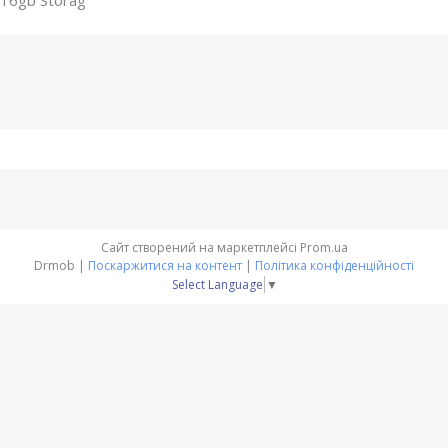
+16gb Storag
Сайт створений на маркетплейсі
Prom.ua
Drmob |
Поскаржитися на контент
|
Політика конфіденційності
Select Language
▼