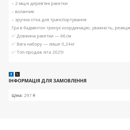
– 2 міцні дерев’яні ракетки
– воланчик
– зручна сітка для транспортування
Гра в бадмінтон тренує координацію, уважність, реакцію
✅ Довжина ракетки — 66 см
✅ Вага набору — лише 0,24 кг
✅ Топ-продаж літа 202
ІНФОРМАЦІЯ ДЛЯ ЗАМОВЛЕННЯ
Ціна:
297 ₴