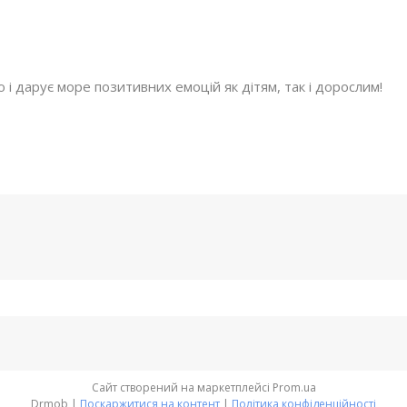
 і дарує море позитивних емоцій як дітям, так і дорослим!
5!
Сайт створений на маркетплейсі
Prom.ua
Drmob |
Поскаржитися на контент
|
Політика конфіденційності