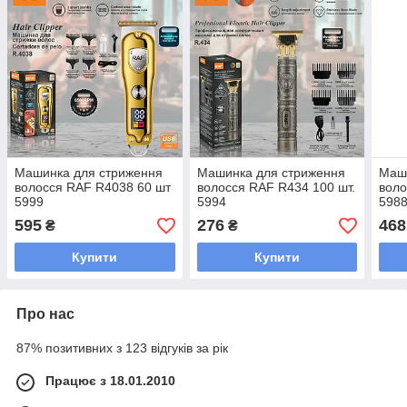
Машинка для стриження
Машинка для стриження
Маш
волосся RAF R4038 60 шт
волосся RAF R434 100 шт.
воло
5999
5994
598
595
276
468
₴
₴
Купити
Купити
Про нас
87% позитивних з 123 відгуків за рік
Працює з 18.01.2010