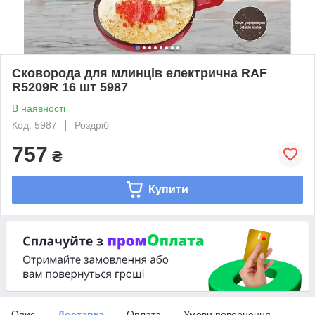
Сковорода для млинців електрична RAF
R5209R 16 шт 5987
В наявності
Код: 5987
Роздріб
757
₴
Купити
Опис
Доставка
Оплата
Умови повернення