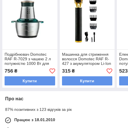
Подрібнювач Domotec
Машинка для стриження
Елек
RAF R-7029 з чашею 2 л
волосся Domotec RAF R-
Domo
потужністю 1000 Вт для
427 з акумулятором Li-Ion
поту
овочів і фруктів колір
потужністю 5 Вт і 3
стил
756
315
523
₴
₴
чорний
насадками для
приг
регулювання довжини
Купити
Купити
Про нас
87% позитивних з 123 відгуків за рік
Працює з 18.01.2010