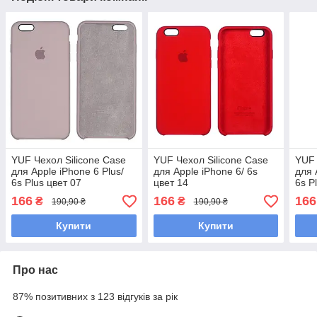
YUF Чехол Silicone Case
YUF Чехол Silicone Case
YUF 
для Apple iPhone 6 Plus/
для Apple iPhone 6/ 6s
для 
6s Plus цвет 07
цвет 14
6s P
166
166
166
₴
₴
190,90 ₴
190,90 ₴
Купити
Купити
Про нас
87% позитивних з 123 відгуків за рік