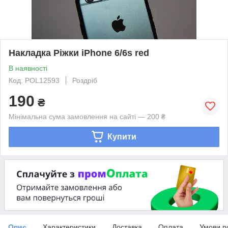
Накладка Ріжки iPhone 6/6s red
В наявності
Код: POL12593
Роздріб
190
₴
Мінімальна сума замовлення на сайті — 200 ₴
Купити
Опис
Характеристики
Доставка
Оплата
Умови п