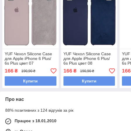
YUF Чехол Silicone Case
YUF Чехол Silicone Case
YUF 
для Apple iPhone 6 Plus/
для Apple iPhone 6 Plus/
для 
6s Plus цвет 07
6s Plus цвет 08
6s P
166
166
166
₴
₴
190,90 ₴
190,90 ₴
Купити
Купити
Про нас
88% позитивних з 124 відгуків за рік
Працює з 18.01.2010