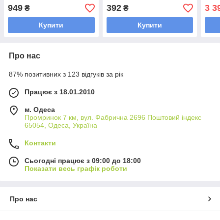
48V/60V/64V-500W, 32A
заряджання QC 3.0 екран
949
392
3 3
₴
₴
1.4 дюйма 12-24V
Купити
Купити
Про нас
87% позитивних з 123 відгуків за рік
Працює з 18.01.2010
м. Одеса
Промринок 7 км, вул. Фабрична 2696 Поштовий індекс
65054, Одеса, Україна
Контакти
Сьогодні працює з 09:00 до 18:00
Показати весь графік роботи
Про нас