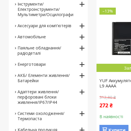
Інструменти/
Електроінструменти/
–13%
Мультиметри/Осцилографи
Аксесуари для комп'ютерів
Автомобільне
Паяльне обладнання/
радіодеталі
Енерготовари
Зал
АКБ/ Елементи живлення/
YUF Аккумулят
Батарейки
L9 AAAA
Адаптери живлення/
перфоровані блоки
312,80 ₴
живлення/IP67/IP44
272 ₴
Системи охолодження/
В наявності
Термопаста
Кабельна продукція
Купити