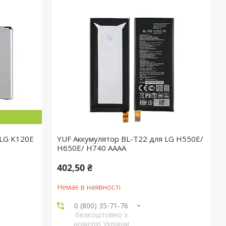
 LG K120E
YUF Аккумулятор BL-T22 для LG H550E/
H650E/ H740 AAAA
402,50 ₴
Немає в наявності
0 (800) 35-71-76
безкоштовно з
номерів України